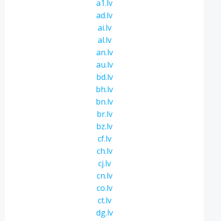
a1.lv
ad.lv
ai.lv
al.lv
an.lv
au.lv
bd.lv
bh.lv
bn.lv
br.lv
bz.lv
cf.lv
ch.lv
cj.lv
cn.lv
co.lv
ct.lv
dg.lv