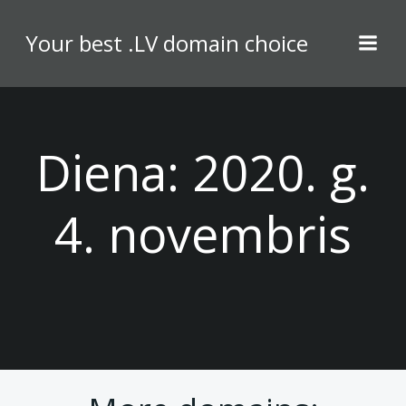
Skip
to
Your best .LV domain choice
content
Diena:
2020. g.
4. novembris