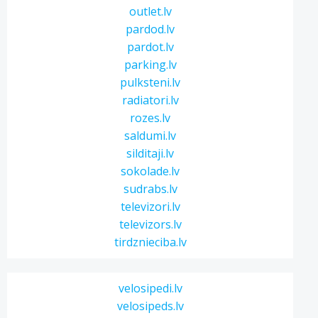
outlet.lv
pardod.lv
pardot.lv
parking.lv
pulksteni.lv
radiatori.lv
rozes.lv
saldumi.lv
silditaji.lv
sokolade.lv
sudrabs.lv
televizori.lv
televizors.lv
tirdznieciba.lv
velosipedi.lv
velosipeds.lv