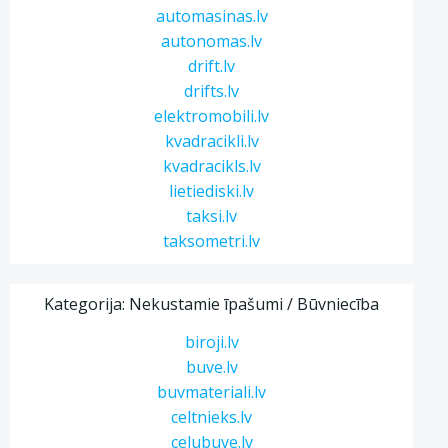
automasinas.lv
autonomas.lv
drift.lv
drifts.lv
elektromobili.lv
kvadracikli.lv
kvadracikls.lv
lietiediski.lv
taksi.lv
taksometri.lv
Kategorija: Nekustamie īpašumi / Būvniecība
biroji.lv
buve.lv
buvmateriali.lv
celtnieks.lv
celubuve.lv