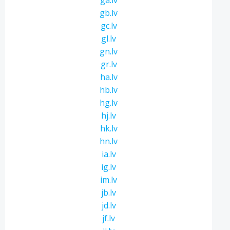
ga.lv
gb.lv
gc.lv
gl.lv
gn.lv
gr.lv
ha.lv
hb.lv
hg.lv
hj.lv
hk.lv
hn.lv
ia.lv
ig.lv
im.lv
jb.lv
jd.lv
jf.lv