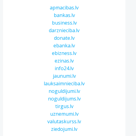
apmacibas.lv
bankas.lv
business.lv
darznieciba.lv
donate.lv
ebanka.lv
ebizness.lv
ezinas.lv
info24.lv
jaunumi.lv
lauksaimnieciba.lv
noguldijumi.lv
noguldijums.lv
tirgus.lv
uznemumi.lv
valutaskurss.lv
ziedojumi.lv