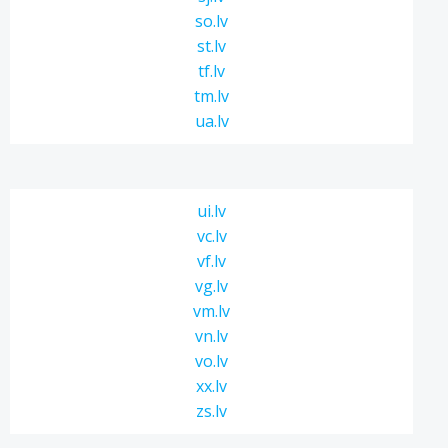
so.lv
st.lv
tf.lv
tm.lv
ua.lv
ui.lv
vc.lv
vf.lv
vg.lv
vm.lv
vn.lv
vo.lv
xx.lv
zs.lv