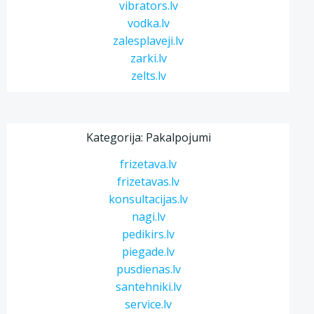
vibrators.lv
vodka.lv
zalesplaveji.lv
zarki.lv
zelts.lv
Kategorija: Pakalpojumi
frizetava.lv
frizetavas.lv
konsultacijas.lv
nagi.lv
pedikirs.lv
piegade.lv
pusdienas.lv
santehniki.lv
service.lv