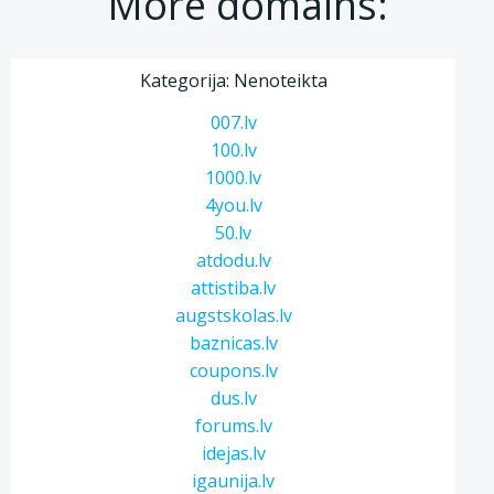
More domains:
Kategorija: Nenoteikta
007.lv
100.lv
1000.lv
4you.lv
50.lv
atdodu.lv
attistiba.lv
augstskolas.lv
baznicas.lv
coupons.lv
dus.lv
forums.lv
idejas.lv
igaunija.lv