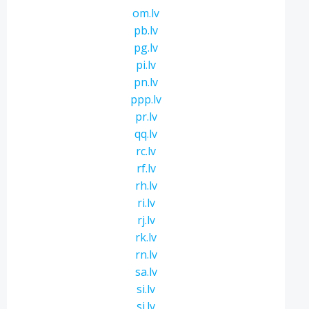
om.lv
pb.lv
pg.lv
pi.lv
pn.lv
ppp.lv
pr.lv
qq.lv
rc.lv
rf.lv
rh.lv
ri.lv
rj.lv
rk.lv
rn.lv
sa.lv
si.lv
sj.lv