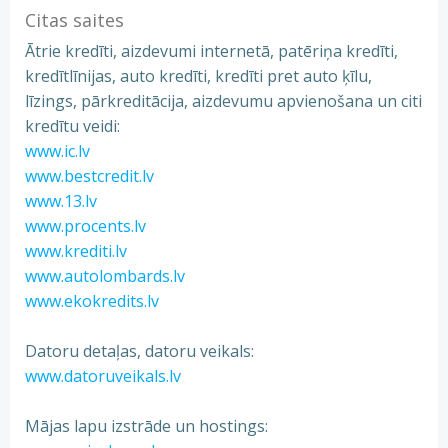
Citas saites
Ātrie kredīti, aizdevumi internetā, patēriņa kredīti,
kredītlīnijas, auto kredīti, kredīti pret auto ķīlu,
līzings, pārkreditācija, aizdevumu apvienošana un citi
kredītu veidi:
www.ic.lv
www.bestcredit.lv
www.13.lv
www.procents.lv
www.krediti.lv
www.autolombards.lv
www.ekokredits.lv
Datoru detaļas, datoru veikals:
www.datoruveikals.lv
Mājas lapu izstrāde un hostings: